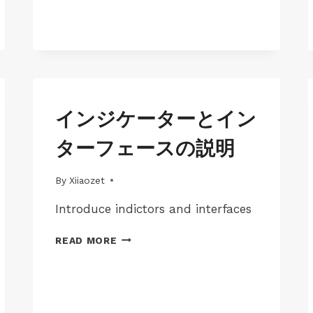
JP-
インジケーターとイン
MAC-
LK100EW
ターフェースの説明
|
JP-
MAC-
By
01/07/2025
Xiiaozet
LK100W
|
Introduce indictors and interfaces
JP-
MAC-
イ
READ MORE
LK300EW
ン
|
ジ
JP-
ケ
MAC-
ー
LK300W
タ
|