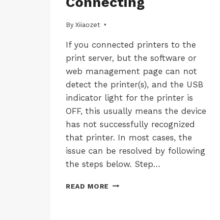
Connecting
WINS-
LK100W
|
By
12/05/2026
Xiiaozet
JP-
WINS-
If you connected printers to the
LK300EW
print server, but the software or
|
JP-
web management page can not
WINS-
detect the printer(s), and the USB
LK300W
|
indicator light for the printer is
WINDOWS-
OFF, this usually means the device
LK100EW
has not successfully recognized
|
WINDOWS-
that printer. In most cases, the
LK100W
issue can be resolved by following
|
WINDOWS-
the steps below. Step…
LK300EW
|
PRINTER
READ MORE
WINDOWS-
NOT
LK300W
DETECTED
WHEN