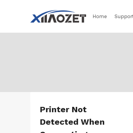
Skip
to
Home
Suppor
content
JP-
Printer Not
WINS-
LK100EW
Detected When
|
JP-