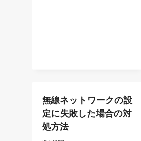
JP-
無線ネットワークの設
MAC-
LK100EW
定に失敗した場合の対
|
JP-
処方法
MAC-
LK100W
|