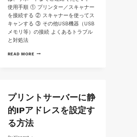
使用手順 ① プリンター／スキャナー
を接続する ② スキャナーを使ってス
キャンする ③ その他USB機器（USB
メモリ等）の接続 よくあるトラブル
と対処法
ス
READ MORE
テ
ッ
プ
2:
LK100EW
/
JP-
プリントサーバーに静
LK300EW
MAC-
VIRTUAL
LK100EW
的IPアドレスを設定す
USB
|
CONNECT
JP-
る方法
TOOL
MAC-
LK100W
–
|
LAN