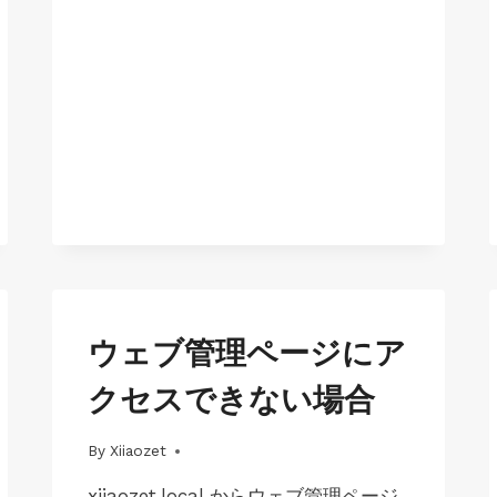
JP-
ウェブ管理ページにア
MAC-
LK100EW
クセスできない場合
|
JP-
MAC-
By
01/07/2025
Xiiaozet
LK100W
|
xiiaozet.local からウェブ管理ページ