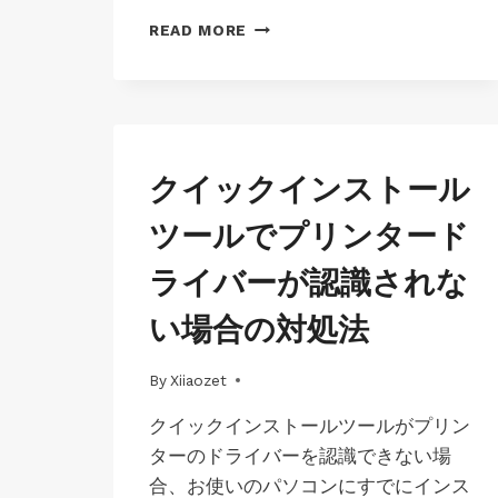
無
READ MORE
線
ネ
ッ
ト
ワ
ー
JP-
クイックインストール
ク
WINS-
の
LK100EW
ツールでプリンタード
設
|
定
JP-
ライバーが認識されな
に
WINS-
LK100W
失
い場合の対処法
|
敗
JP-
し
WINS-
た
By
01/07/2025
Xiiaozet
LK300EW
場
|
合
クイックインストールツールがプリン
JP-
の
WINS-
ターのドライバーを認識できない場
対
LK300W
合、お使いのパソコンにすでにインス
処