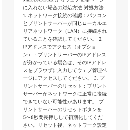
JP-
に入れない場合の対処方法 対処方法
MAC-
LK300EW
1. ネットワーク接続の確認：パソコン
|
とプリントサーバーが同じローカルエ
JP-
リアネットワーク（LAN）に接続され
MAC-
LK300W
ていることを確認してください。 2.
|
IPアドレスでアクセス（オプショ
JP-
WINS-
ン）：プリントサーバーのIPアドレス
LK100EW
が分かっている場合は、そのIPアドレ
|
スをブラウザに入力してウェブ管理ペ
JP-
WINS-
ージにアクセスしてください。 3. プ
LK100W
リントサーバーのリセット：プリント
|
JP-
サーバーがネットワークに正常に接続
WINS-
できていない可能性があります。 プ
LK300EW
|
リントサーバーのリセットボタンを
JP-
5〜8秒間長押しして初期化してくだ
WINS-
さい。リセット後、ネットワーク設定
LK300W