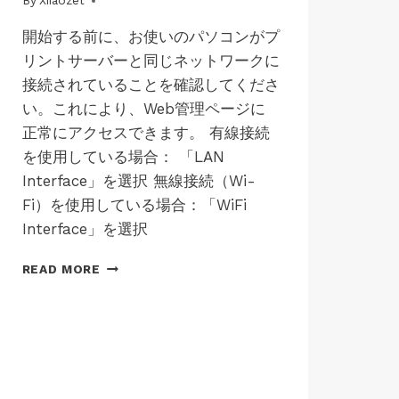
By
01/07/2025
Xiiaozet
JP-
経
MAC-
由
開始する前に、お使いのパソコンがプ
LK300EW
で
リントサーバーと同じネットワークに
|
USB
JP-
接続されていることを確認してくださ
デ
MAC-
い。これにより、Web管理ページに
バ
LK300W
イ
|
正常にアクセスできます。 有線接続
ス
JP-
を使用している場合： 「LAN
WINS-
を
Interface」を選択 無線接続（Wi-
LK100EW
共
|
有
Fi）を使用している場合：「WiFi
JP-
す
Interface」を選択
WINS-
る
LK100W
方
プ
|
READ MORE
法
JP-
リ
(WINDOWSOS
WINS-
ン
用)
LK300EW
ト
|
サ
JP-
ー
WINS-
バ
LK300W
ー