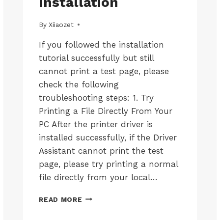
Installation
WINS-
LK100W
|
By
12/05/2026
Xiiaozet
JP-
WINS-
If you followed the installation
LK300EW
tutorial successfully but still
|
JP-
cannot print a test page, please
WINS-
check the following
LK300W
|
troubleshooting steps: 1. Try
WINDOWS-
Printing a File Directly From Your
LK100EW
PC After the printer driver is
|
WINDOWS-
installed successfully, if the Driver
LK100W
Assistant cannot print the test
|
WINDOWS-
page, please try printing a normal
LK300EW
file directly from your local…
|
WINDOWS-
UNABLE
LK300W
READ MORE
TO
PRINT