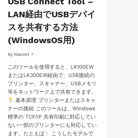
USB Connect Tool –
WINS-
LK300EW
LAN経由でUSBデバイ
|
WINDOWS
スを共有する方法
(WindowsOS用)
By
08/07/2025
Xiiaozet
このツールを使用すると、LK100EW
またはLK300EW経由で、USB接続の
プリンター、スキャナー、USBメモリ
等をネットワーク上で共有できます。
基本原理 プリンターまたはスキャ
ナーの接続 このツールは、Windows
標準の TCP/IP 共有印刷に対応してい
ない一部のプリンターにも対応してい
ます。たとえば： こうしたモデルで