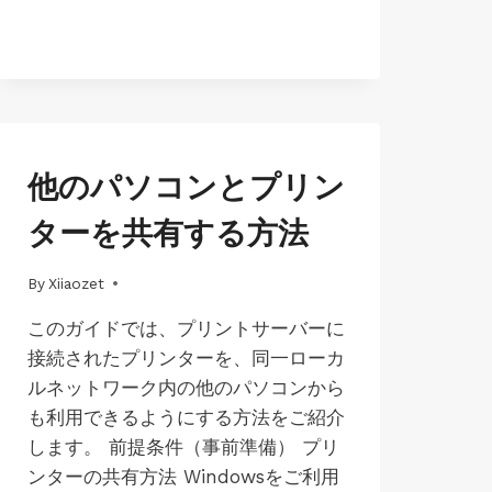
JP-
他のパソコンとプリン
MAC-
LK100EW
ターを共有する方法
|
JP-
MAC-
By
01/07/2025
Xiiaozet
LK100W
|
このガイドでは、プリントサーバーに
JP-
接続されたプリンターを、同一ローカ
MAC-
LK300EW
ルネットワーク内の他のパソコンから
|
も利用できるようにする方法をご紹介
JP-
します。 前提条件（事前準備） プリ
MAC-
LK300W
ンターの共有方法 Windowsをご利用
|