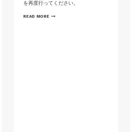
を再度行ってください。
ウ
READ MORE
ェ
ブ
管
理
ペ
ー
ジ
に
ア
ク
セ
ス
で
き
な
い
場
合