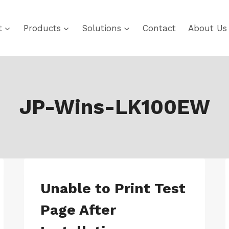
t
Products
Solutions
Contact
About Us
JP-Wins-LK100EW
JP-
Unable to Print Test
WINS-
LK100EW
Page After
|
JP-