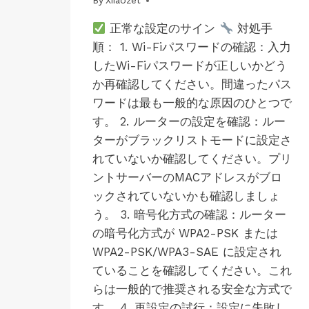
By
01/07/2025
Xiiaozet
JP-
MAC-
正常な設定のサイン
対処手
LK300EW
順： 1. Wi-Fiパスワードの確認：入力
|
JP-
したWi-Fiパスワードが正しいかどう
MAC-
か再確認してください。間違ったパス
LK300W
|
ワードは最も一般的な原因のひとつで
JP-
す。 2. ルーターの設定を確認：ルー
WINS-
ターがブラックリストモードに設定さ
LK100EW
|
れていないか確認してください。プリ
JP-
ントサーバーのMACアドレスがブロ
WINS-
LK100W
ックされていないかも確認しましょ
|
う。 3. 暗号化方式の確認：ルーター
JP-
WINS-
の暗号化方式が WPA2-PSK または
LK300EW
WPA2-PSK/WPA3-SAE に設定され
|
ていることを確認してください。これ
JP-
WINS-
らは一般的で推奨される安全な方式で
LK300W
す。 4. 再設定の試行：設定に失敗し