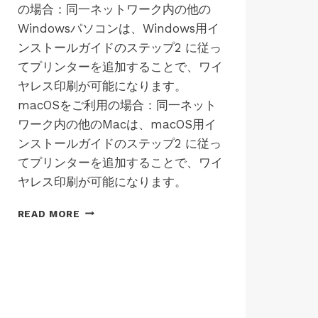
の場合：同一ネットワーク内の他の
JP-
WINS-
Windowsパソコンは、Windows用イ
LK100EW
ンストールガイドのステップ2 に従っ
|
てプリンターを追加することで、ワイ
JP-
WINS-
ヤレス印刷が可能になります。
LK100W
macOSをご利用の場合：同一ネット
|
JP-
ワーク内の他のMacは、macOS用イ
WINS-
ンストールガイドのステップ2 に従っ
LK300EW
|
てプリンターを追加することで、ワイ
JP-
ヤレス印刷が可能になります。
WINS-
LK300W
他
READ MORE
の
パ
ソ
コ
ン
と
プ