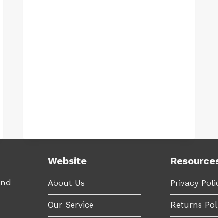
LK300EW
明
|
JP-
WINS-
LK300W
Website
Resource
and
About Us
Privacy Poli
Our Service
Returns Pol