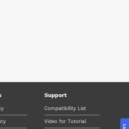
s
Support
cy
Compatibility List
icy
Video for Tutorial