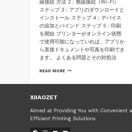
線接続 方法 2：無線接続（Wi-Fi）
ステップ 3：アプリのダウンロードと
インストール ステップ 4：デバイス
の追加とバインド ステップ 5：印刷
を開始 プリンターがオンライン状態
で使用可能になっていれば、アプリか
ら直接ドキュメントや写真を印刷でき
ます。 よくある問題とその対処法
ア
READ MORE
プ
リ
の
イ
XIIAOZET
ン
ス
Aimed at Providing You with Convenient 
ト
Efficient Printing Solutions
ー
ル
と