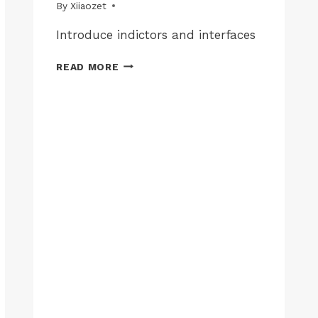
MAC-
By
01/07/2025
Xiiaozet
LK100W
|
Introduce indictors and interfaces
JP-
MAC-
イ
READ MORE
LK300EW
ン
|
ジ
JP-
ケ
MAC-
ー
LK300W
タ
|
JP-
ー
MOBILE
と
|
イ
JP-
ン
WINS-
タ
LK100EW
ー
|
フ
JP-
ェ
WINS-
ー
LK100W
ス
|
JP-
の
WINS-
説