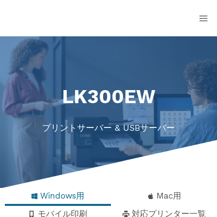
Skip
to
content
LK300EW
プリントサーバー & USBサーバー
Windows用
Mac用
モバイル印刷
対応プリンター一覧